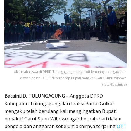
Aksi mahasiswa di DPRD Tulungagung menyoroti lemahnya pengawasan
dewan pasca OTT KPK terhadap Bupati nonaktif Gatut Sunu Wibowo
(foto/Bacaini.id)
Bacaini.ID, TULUNGAGUNG
– Anggota DPRD
Kabupaten Tulungagung dari Fraksi Partai Golkar
mengaku telah berulang kali mengingatkan Bupati
nonaktif Gatut Sunu Wibowo agar berhati-hati dalam
pengelolaan anggaran sebelum akhirnya terjaring
OTT