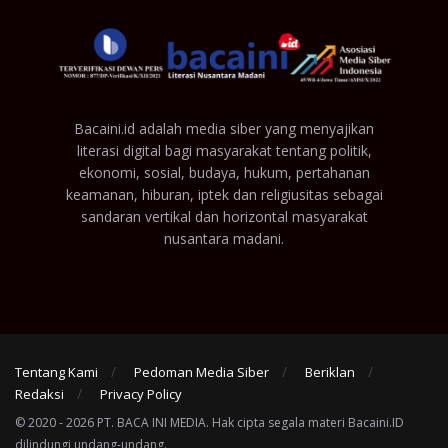
Bacaini.id adalah media siber yang menyajikan
literasi digital bagi masyarakat tentang politik,
ekonomi, sosial, budaya, hukum, pertahanan
keamanan, hiburan, iptek dan religiusitas sebagai
sandaran vertikal dan horizontal masyarakat
nusantara madani.
Tentang Kami
Pedoman Media Siber
Beriklan
Redaksi
Privacy Policy
© 2020 - 2026 PT. BACA INI MEDIA. Hak cipta segala materi Bacaini.ID
dilindungi undang-undang.