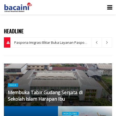
HEADLINE
HUT ke-81 RI di Kota Blitar, Kostum Koboi dan Pelari Kalcer Curi Perhatian
BACA
Membuka Tabir Gudang Senjata di
Sekolah Islam Harapan Ibu
HEADLINE