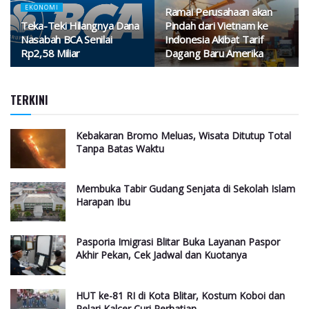
EKONOMI
Ramai Perusahaan akan
Teka-Teki Hilangnya Dana
Pindah dari Vietnam ke
Nasabah BCA Senilai
Indonesia Akibat Tarif
Rp2,58 Miliar
Dagang Baru Amerika
TERKINI
Kebakaran Bromo Meluas, Wisata Ditutup Total
Tanpa Batas Waktu
Membuka Tabir Gudang Senjata di Sekolah Islam
Harapan Ibu
Pasporia Imigrasi Blitar Buka Layanan Paspor
Akhir Pekan, Cek Jadwal dan Kuotanya
HUT ke-81 RI di Kota Blitar, Kostum Koboi dan
Pelari Kalcer Curi Perhatian