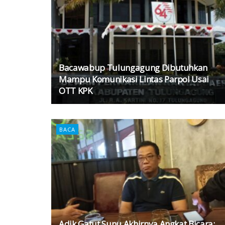
Bacawabup Tulungagung Dibutuhkan
Mampu Komunikasi Lintas Parpol Usai
OTT KPK
BACA
Adik Gatut Sunu Akhirnya Angkat Bicara: