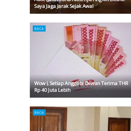
Saya Jaga Jarak Sejak Awal
BACA
Wow !, Setiap Anggota Dewan Terima THR
Rp 40 Juta Lebih
BACA