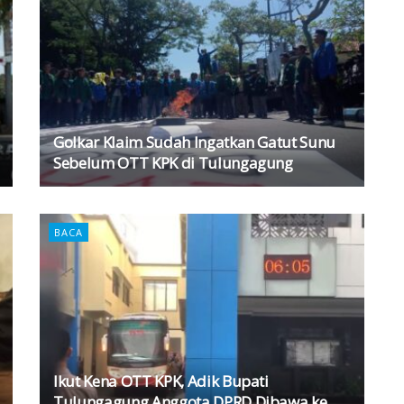
Golkar Klaim Sudah Ingatkan Gatut Sunu
Sebelum OTT KPK di Tulungagung
BACA
Ikut Kena OTT KPK, Adik Bupati
Tulungagung Anggota DPRD Dibawa ke