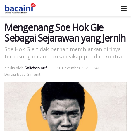
Mengenang Soe Hok Gie
Sebagai Sejarawan yang Jernih
Soe Hok Gie tidak pernah membiarkan dirinya
terpasung dalam tarikan sikap pro dan kontra
ditulis oleh
Solichan Arif
18 December 2025 00:41
Durasi baca: 3 menit