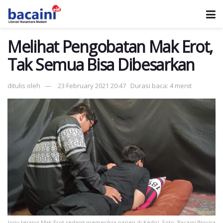
Melihat Pengobatan Mak Erot,
Tak Semua Bisa Dibesarkan
ditulis oleh
23 February 2021 20:47
Durasi baca: 4 menit
Jony terapis Mak Erot sedang memeriksa pasien di Kediri. Foto: Bacaini/Novira