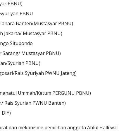
syar PBNU)
s Syuriyah PBNU
wi Tanara Banten/Mustasyar PBNU)
qafah Jakarta/ Mustasyar PBNU)
Songo Situbondo
ar Sarang/ Mustasyar PBNU)
edan/Syuriah PBNU)
ogosari/Rais Syuriyah PWNU Jateng)
)
PP. Amanatul Ummah/Ketum PERGUNU PBNU)
lah/ Rais Syuriah PWNU Banten)
 DIY)
yarat dan mekanisme pemilihan anggota Ahlul Halli wal