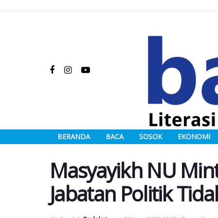
BERANDA
BACA
SOSOK
EKONOMI
Masyayikh NU Min
Jabatan Politik Tid