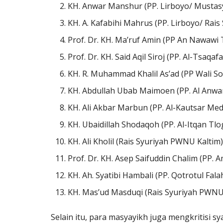
KH. Anwar Manshur (PP. Lirboyo/ Musta
⁠KH. A. Kafabihi Mahrus (PP. Lirboyo/ Rai
⁠Prof. Dr. KH. Ma’ruf Amin (PP An Nawa
⁠Prof. Dr. KH. Said Aqil Siroj (PP. Al-Tsa
KH. R. Muhammad Khalil As’ad (PP Wali 
KH. Abdullah Ubab Maimoen (PP. Al Anw
⁠KH. Ali Akbar Marbun (PP. Al-Kautsar M
KH. Ubaidillah Shodaqoh (PP. Al-Itqan Tl
⁠KH. Ali Kholil (Rais Syuriyah PWNU Kaltim
Prof. Dr. KH. Asep Saifuddin Chalim (
KH. Ah. Syatibi Hambali (PP. Qotrotul Fa
KH. Mas’ud Masduqi (Rais Syuriyah PWNU
Selain itu, para masyayikh juga mengkritisi s