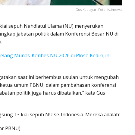
Gus Kautsyar. Foto: istimewa
u kiai sepuh Nahdlatul Ulama (NU) menyerukan
gkap jabatan politik dalam Konferensi Besar NU di
.
lang Munas-Konbes NU 2026 di Ploso Kediri, ini
gatakan saat ini berhembus usulan untuk mengubah
on ketua umum PBNU, dalam pembahasan konferensi
atan politik juga harus dibatalkan,” kata Gus
gsung 13 kiai sepuh NU se-Indonesia. Mereka adalah:
yar PBNU)