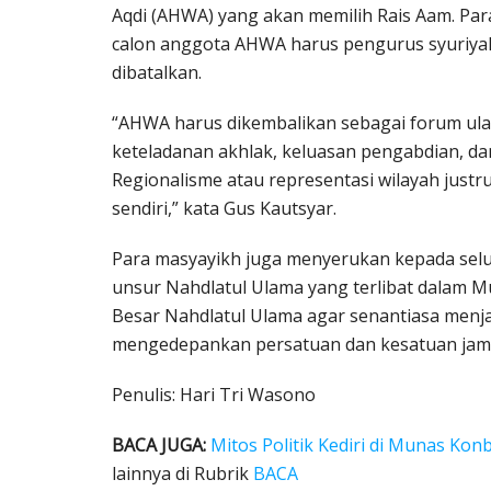
Aqdi (AHWA) yang akan memilih Rais Aam. Pa
calon anggota AHWA harus pengurus syuriyah
dibatalkan.
“AHWA harus dikembalikan sebagai forum ul
keteladanan akhlak, keluasan pengabdian, d
Regionalisme atau representasi wilayah just
sendiri,” kata Gus Kautsyar.
Para masyayikh juga menyerukan kepada selu
unsur Nahdlatul Ulama yang terlibat dalam 
Besar Nahdlatul Ulama agar senantiasa menja
mengedepankan persatuan dan kesatuan jam’
Penulis: Hari Tri Wasono
BACA JUGA:
Mitos Politik Kediri di Munas Ko
lainnya di Rubrik
BACA