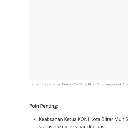
Polemik keabsahan Ketua KONI Kota Blitar Muh Samanhudi Anw
Poin Penting:
Keabsahan Ketua KONI Kota Blitar Muh S
status hukum eks napi korupsi