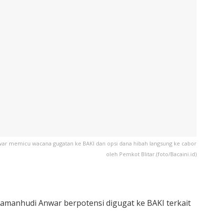
ar memicu wacana gugatan ke BAKI dan opsi dana hibah langsung ke cabor
oleh Pemkot Blitar.(foto/Bacaini.id)
amanhudi Anwar berpotensi digugat ke BAKI terkait