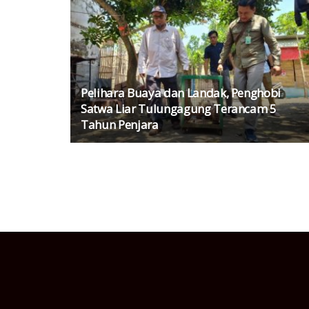
Pelihara Buaya dan Landak, Penghobi
Satwa Liar Tulungagung Terancam 5
Tahun Penjara