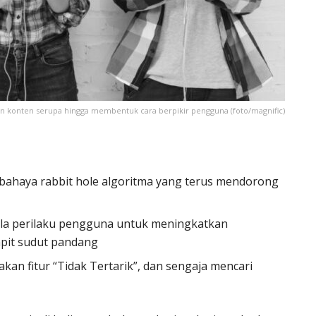
 konten serupa hingga membentuk cara berpikir pengguna (foto/magnific)
i bahaya rabbit hole algoritma yang terus mendorong
ola perilaku pengguna untuk meningkatkan
pit sudut pandang
an fitur “Tidak Tertarik”, dan sengaja mencari