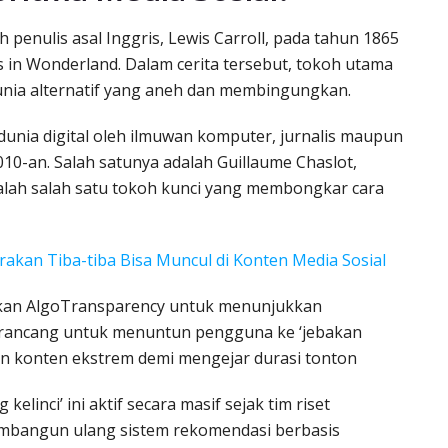
leh penulis asal Inggris, Lewis Carroll, pada tahun 1865
es in Wonderland. Dalam cerita tersebut, tokoh utama
dunia alternatif yang aneh dan membingungkan.
et dunia digital oleh ilmuwan komputer, jurnalis maupun
010-an. Salah satunya adalah Guillaume Chaslot,
alah salah satu tokoh kunci yang membongkar cara
akan Tiba-tiba Bisa Muncul di Konten Media Sosial
rikan AlgoTransparency untuk menunjukkan
irancang untuk menuntun pengguna ke ‘jebakan
dan konten ekstrem demi mengejar durasi tonton
kelinci’ ini aktif secara masif sejak tim riset
embangun ulang sistem rekomendasi berbasis