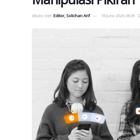
ditulis oleh
Editor, Solichan Arif
18 June 2026 08:05
D