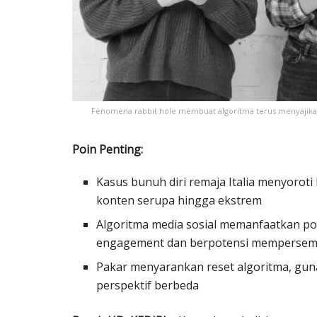
Fenomena rabbit hole membuat algoritma terus menyajikan
Poin Penting:
Kasus bunuh diri remaja Italia menyorot
konten serupa hingga ekstrem
Algoritma media sosial memanfaatkan p
engagement dan berpotensi mempersem
Pakar menyarankan reset algoritma, gunak
perspektif berbeda