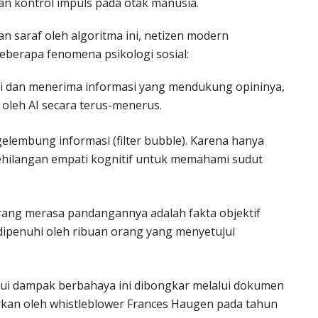
n kontrol impuls pada otak manusia.
n saraf oleh algoritma ini, netizen modern
eberapa fenomena psikologi sosial:
i dan menerima informasi yang mendukung opininya,
 oleh AI secara terus-menerus.
gelembung informasi (filter bubble). Karena hanya
ehilangan empati kognitif untuk memahami sudut
rang merasa pandangannya adalah fakta objektif
dipenuhi oleh ribuan orang yang menyetujui
ui dampak berbahaya ini dibongkar melalui dokumen
rkan oleh whistleblower Frances Haugen pada tahun