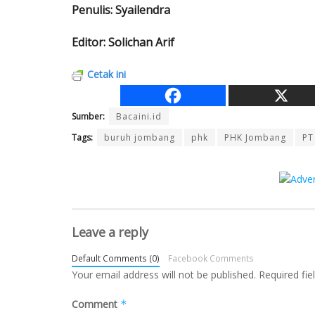
Penulis: Syailendra
Editor: Solichan Arif
Cetak ini
Sumber:
Bacaini.id
Tags:
buruh jombang
phk
PHK Jombang
PT
Leave a reply
Default Comments (0)
Facebook Comments
Your email address will not be published.
Required fi
Comment
*