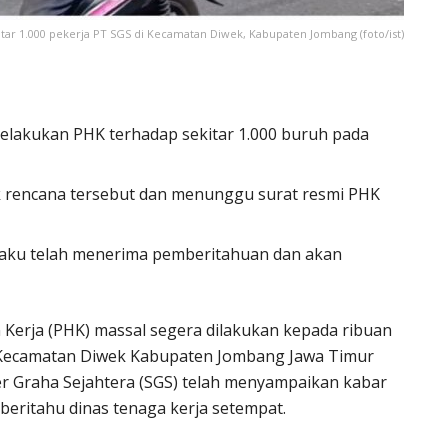
tar 1.000 pekerja PT SGS di Kecamatan Diwek, Kabupaten Jombang (foto/ist)
elakukan PHK terhadap sekitar 1.000 buruh pada
 rencana tersebut dan menunggu surat resmi PHK
aku telah menerima pemberitahuan dan akan
erja (PHK) massal segera dilakukan kepada ribuan
a/Kecamatan Diwek Kabupaten Jombang Jawa Timur
er Graha Sejahtera (SGS) telah menyampaikan kabar
eritahu dinas tenaga kerja setempat.