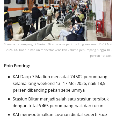
Suasana penumpang di Stasiun Blitar selama periode long weekend 13–17 Mei
2026. KAI Daop 7 Madiun mencatat kenaikan volume penumpang hingga 18,5
persen (foto/ist)
Poin Penting:
KAI Daop 7 Madiun mencatat 74.502 penumpang
selama long weekend 13–17 Mei 2026, naik 18,5
persen dibanding pekan sebelumnya
Stasiun Blitar menjadi salah satu stasiun tersibuk
dengan total 6.465 penumpang naik dan turun
KAI mengoptimalkan layanan digital seperti Face