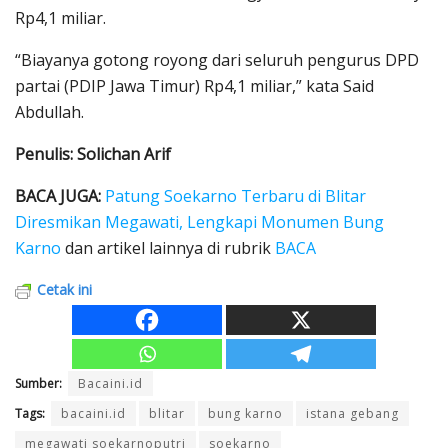
Rp4,1 miliar.
“Biayanya gotong royong dari seluruh pengurus DPD
partai (PDIP Jawa Timur) Rp4,1 miliar,” kata Said
Abdullah.
Penulis: Solichan Arif
BACA JUGA:
Patung Soekarno Terbaru di Blitar
Diresmikan Megawati, Lengkapi Monumen Bung
Karno
dan artikel lainnya di rubrik
BACA
Cetak ini
Sumber:
Bacaini.id
Tags:
bacaini.id
blitar
bung karno
istana gebang
megawati soekarnoputri
soekarno