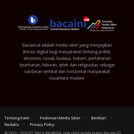
Bacaini.id adalah media siber yang menyajikan
literasi digital bagi masyarakat tentang politik,
ekonomi, sosial, budaya, hukum, pertahanan
keamanan, hiburan, iptek dan religiusitas sebagai
sandaran vertikal dan horizontal masyarakat
nusantara madani.
Tentang Kami
Pedoman Media Siber
Beriklan
Redaksi
Privacy Policy
© 2020 - 2026 PT. BACA INI MEDIA. Hak cipta segala materi Bacaini.ID