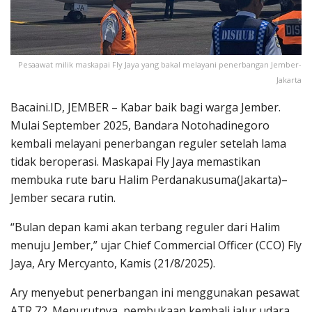
Pesaawat milik maskapai Fly Jaya yang bakal melayani penerbangan Jember-
Jakarta
Bacaini.ID, JEMBER – Kabar baik bagi warga Jember.
Mulai September 2025, Bandara Notohadinegoro
kembali melayani penerbangan reguler setelah lama
tidak beroperasi. Maskapai Fly Jaya memastikan
membuka rute baru Halim Perdanakusuma(Jakarta)–
Jember secara rutin.
“Bulan depan kami akan terbang reguler dari Halim
menuju Jember,” ujar Chief Commercial Officer (CCO) Fly
Jaya, Ary Mercyanto, Kamis (21/8/2025).
Ary menyebut penerbangan ini menggunakan pesawat
ATR 72. Menurutnya, pembukaan kembali jalur udara