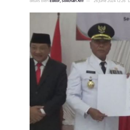
ditulis oleh
Editor, Solichan Arif
26 June 2024 12:26
D