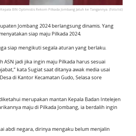
Kepala BIN Optimistis Rekom Pilkada Jombang Jatuh ke Tangannya. (foto/ist)
bupaten Jombang 2024 berlangsung dinamis. Yang
 menyatakan siap maju Pilkada 2024.
uga siap mengikuti segala aturan yang berlaku.
lah ASN jadi jika ingin maju Pilkada harus sesuai
abat,” kata Sugiat saat ditanya awak media usai
Desa di Kantor Kecamatan Gudo, Selasa sore
 diketahui merupakan mantan Kepala Badan Intelejen
arikannya maju di Pilkada Jombang, ia berdalih ingin
gai abdi negara, dirinya mengaku belum menjalin