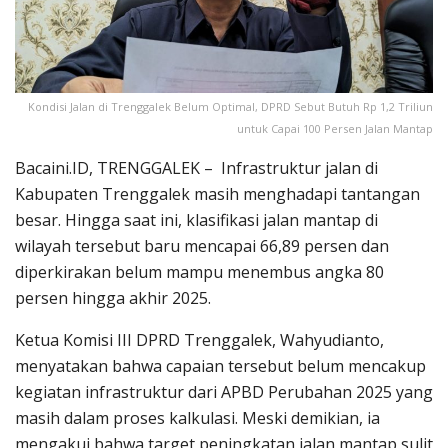
Kondisi Jalan di Trenggalek Belum Optimal, DPRD Sebut Butuh Rp 1,2 Triliun
untuk Capai 100 Persen Jalan Mantap
Bacaini.ID, TRENGGALEK – Infrastruktur jalan di
Kabupaten Trenggalek masih menghadapi tantangan
besar. Hingga saat ini, klasifikasi jalan mantap di
wilayah tersebut baru mencapai 66,89 persen dan
diperkirakan belum mampu menembus angka 80
persen hingga akhir 2025.
Ketua Komisi III DPRD Trenggalek, Wahyudianto,
menyatakan bahwa capaian tersebut belum mencakup
kegiatan infrastruktur dari APBD Perubahan 2025 yang
masih dalam proses kalkulasi. Meski demikian, ia
mengakui bahwa target peningkatan jalan mantap sulit