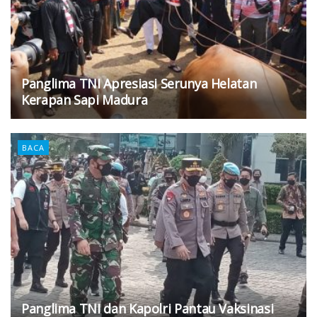
Panglima TNI Apresiasi Serunya Helatan
Kerapan Sapi Madura
BACA
Panglima TNI dan Kapolri Pantau Vaksinasi