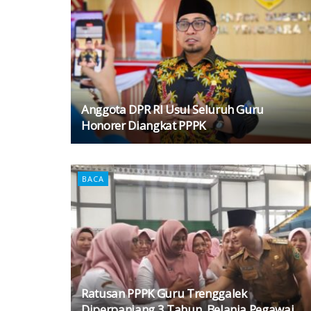
Anggota DPR RI Usul Seluruh Guru
Honorer Diangkat PPPK
BACA
Ratusan PPPK Guru Trenggalek
Diperpanjang 3 Tahun, Belanja Pegawai