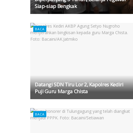
Siap-siap Bengkak
BACA
Datangi SDN Tiru Lor 2, Kapolres Kediri
Puji Guru Marga Chista
BACA