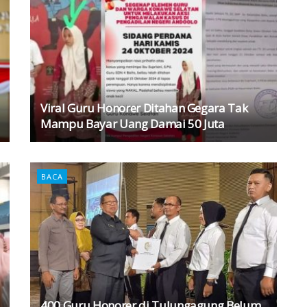
Viral Guru Honorer Ditahan Gegara Tak
Mampu Bayar Uang Damai 50 Juta
BACA
400 Guru Honorer di Tulungagung Belum