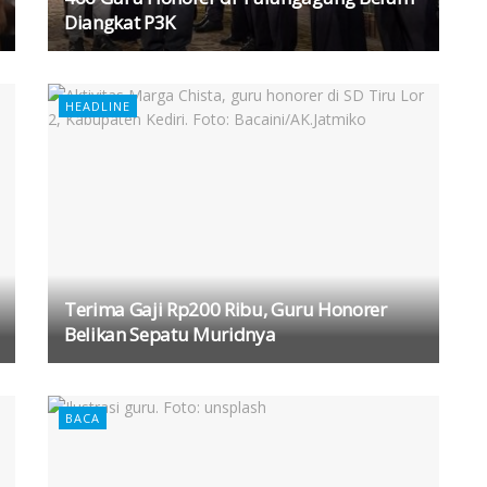
Diangkat P3K
HEADLINE
Terima Gaji Rp200 Ribu, Guru Honorer
Belikan Sepatu Muridnya
BACA