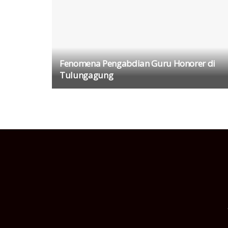
Fenomena Pengabdian Guru Honorer di
Tulungagung