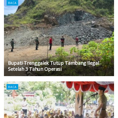
BACA
Bupati Trenggalek Tutup Tambang Ilegal
Setelah 3 Tahun Operasi
BACA