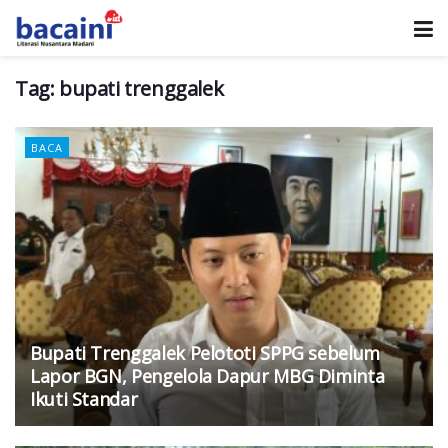
Tag:
bupati trenggalek
BACA
Bupati Trenggalek Pelototi SPPG sebelum
Lapor BGN, Pengelola Dapur MBG Diminta
Ikuti Standar