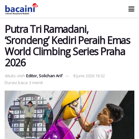
Putra Tri Ramadani,
‘Srondeng’ Kediri Peraih Emas
World Climbing Series Praha
2026
ditulis oleh
Editor, Solichan Arif
8 June 2026 16:32
Durasi baca: 3 menit