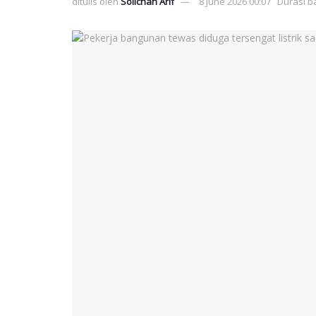
ditulis oleh
Solichan Arif
8 June 2026 00:07
Durasi b