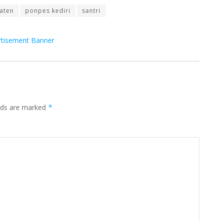
aten
ponpes kediri
santri
elds are marked
*