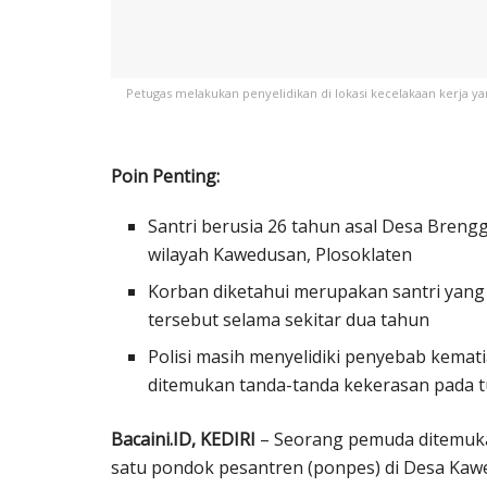
Petugas melakukan penyelidikan di lokasi kecelakaan kerja y
Poin Penting:
Santri berusia 26 tahun asal Desa Bren
wilayah Kawedusan, Plosoklaten
Korban diketahui merupakan santri yan
tersebut selama sekitar dua tahun
Polisi masih menyelidiki penyebab kemat
ditemukan tanda-tanda kekerasan pada 
Bacaini.ID, KEDIRI
– Seorang pemuda ditemukan
satu pondok pesantren (ponpes) di Desa Kawe