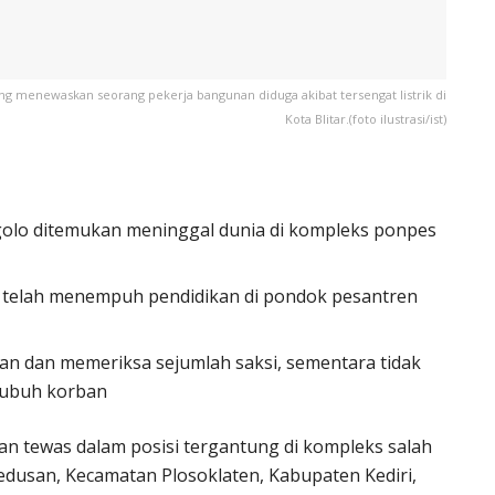
ang menewaskan seorang pekerja bangunan diduga akibat tersengat listrik di
Kota Blitar.(foto ilustrasi/ist)
ggolo ditemukan meninggal dunia di kompleks ponpes
g telah menempuh pendidikan di pondok pesantren
ian dan memeriksa sejumlah saksi, sementara tidak
tubuh korban
 tewas dalam posisi tergantung di kompleks salah
dusan, Kecamatan Plosoklaten, Kabupaten Kediri,