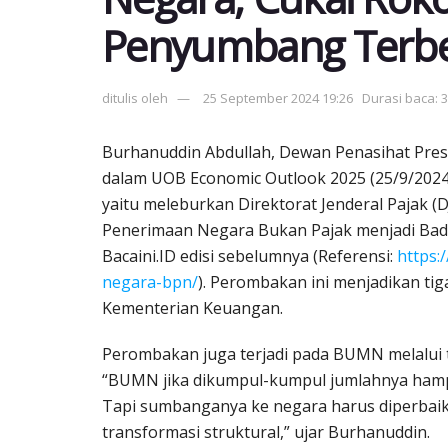
Penyumbang Terb
ditulis oleh
25 September 2024 19:26
Durasi baca: 
Burhanuddin Abdullah, Dewan Penasihat Pres
dalam UOB Economic Outlook 2025 (25/9/202
yaitu meleburkan Direktorat Jenderal Pajak (D
Penerimaan Negara Bukan Pajak menjadi Bada
Bacaini.ID edisi sebelumnya (Referensi:
https:
negara-bpn/
). Perombakan ini menjadikan tiga
Kementerian Keuangan.
Perombakan juga terjadi pada BUMN melalui
“BUMN jika dikumpul-kumpul jumlahnya hampir
Tapi sumbanganya ke negara harus diperbaikai
transformasi struktural,” ujar Burhanuddin.