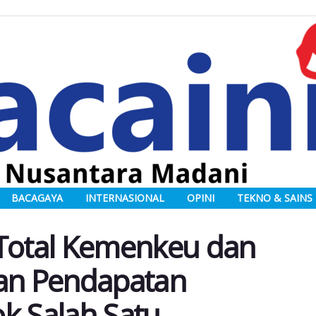
BACAGAYA
INTERNASIONAL
OPINI
TEKNO & SAINS
otal Kemenkeu dan
an Pendapatan
k Salah Satu