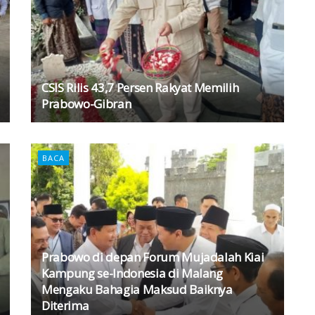
CSIS Rilis 43,7 Persen Rakyat Memilih
Prabowo-Gibran
BACA
Prabowo di depan Forum Mujadalah Kiai
Kampung se-Indonesia di Malang
Mengaku Bahagia Maksud Baiknya
Diterima