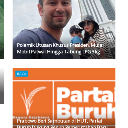
Polemik Utusan Khusus Presiden, Mulai
Mobil Patwal Hingga Tabung LPG 3kg
BACA
Prabowo Beri Sambutan di HUT, Partai
Buruh Dukung Penuh Pemerintahan Baru