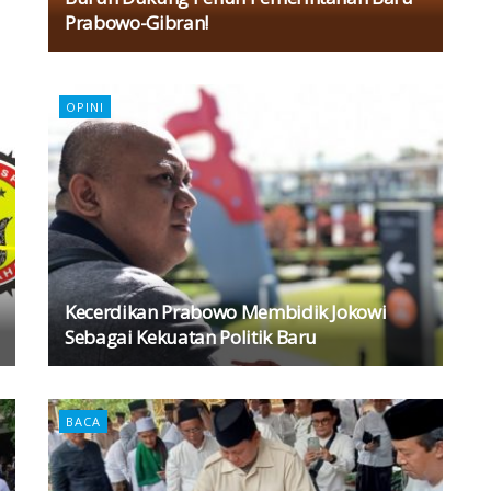
Prabowo-Gibran!
OPINI
Kecerdikan Prabowo Membidik Jokowi
Sebagai Kekuatan Politik Baru
BACA