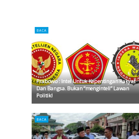
BACA
Prabowo : Intel Untuk Kepentingan Rakyat
Dan Bangsa. Bukan “menginteli” Lawan
Politik!
BACA