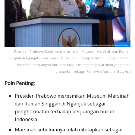
Presiden Prabowo Subianto meresmikan Museum Marsinah dan Rumah
Singgah di Nganjuk, Jawa Timur. Museum ini menjadi simbol penghormatan
terhadap perjuangan buruh sekaligus mengenang Marsinah yang telah
ditetapkan sebagai Pahlawan Nasional (foto/ist)
Poin Penting:
Presiden Prabowo meresmikan Museum Marsinah
dan Rumah Singgah di Nganjuk sebagai
penghormatan terhadap perjuangan buruh
Indonesia
Marsinah sebelumnya telah ditetapkan sebagai