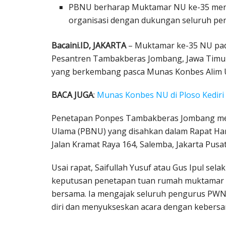
PBNU berharap Muktamar NU ke-35 meng
organisasi dengan dukungan seluruh pe
Bacaini.ID, JAKARTA
– Muktamar ke-35 NU pada
Pesantren Tambakberas Jombang, Jawa Timur. B
yang berkembang pasca Munas Konbes Alim Ula
BACA JUGA
:
Munas Konbes NU di Ploso Kediri
Penetapan Ponpes Tambakberas Jombang me
Ulama (PBNU) yang disahkan dalam Rapat Har
Jalan Kramat Raya 164, Salemba, Jakarta Pusat
Usai rapat, Saifullah Yusuf atau Gus Ipul s
keputusan penetapan tuan rumah muktamar m
bersama. Ia mengajak seluruh pengurus PW
diri dan menyukseskan acara dengan kebers