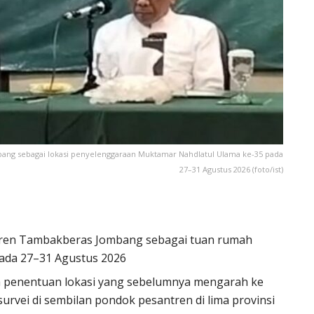
ng sebagai lokasi penyelenggaraan Muktamar Nahdlatul Ulama ke-35 pada
27–31 Agustus 2026 (foto/ist)
ren Tambakberas Jombang sebagai tuan rumah
ada 27–31 Agustus 2026
a penentuan lokasi yang sebelumnya mengarah ke
survei di sembilan pondok pesantren di lima provinsi