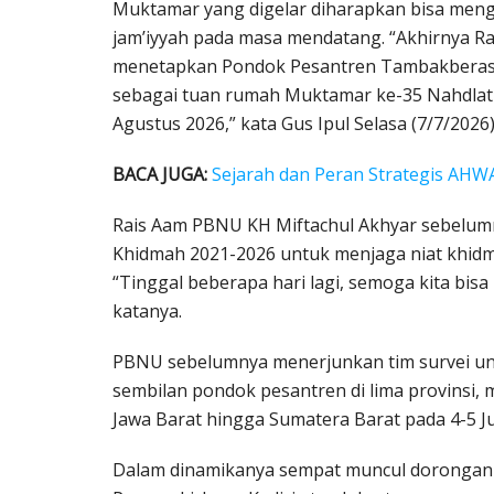
Muktamar yang digelar diharapkan bisa meng
jam’iyyah pada masa mendatang. “Akhirnya 
menetapkan Pondok Pesantren Tambakberas J
sebagai tuan rumah Muktamar ke-35 Nahdlat
Agustus 2026,” kata Gus Ipul Selasa (7/7/2026)
BACA JUGA:
Sejarah dan Peran Strategis AH
Rais Aam PBNU KH Miftachul Akhyar sebelu
Khidmah 2021-2026 untuk menjaga niat khid
“Tinggal beberapa hari lagi, semoga kita bis
katanya.
PBNU sebelumnya menerjunkan tim survei u
sembilan pondok pesantren di lima provinsi, 
Jawa Barat hingga Sumatera Barat pada 4-5 Ju
Dalam dinamikanya sempat muncul dorongan 