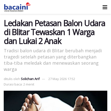
Ledakan Petasan Balon Udara
di Blitar Tewaskan 1 Warga
dan Lukai 2 Anak
Tradisi balon udara di Blitar berubah menjadi
tragedi setelah petasan yang diterbangkan
tiba-tiba meledak dan menewaskan seorang
warga
ditulis oleh
Solichan Arif
27 May 2026 17:52
Durasi baca: 2 menit