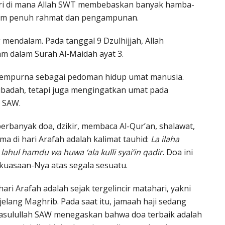
i hari di mana Allah SWT membebaskan banyak hamba-
tum penuh rahmat dan pengampunan.
 mendalam. Pada tanggal 9 Dzulhijjah, Allah
 dalam Surah Al-Maidah ayat 3.
 sempurna sebagai pedoman hidup umat manusia.
i ibadah, tetapi juga mengingatkan umat pada
 SAW.
erbanyak doa, dzikir, membaca Al-Qur’an, shalawat,
ma di hari Arafah adalah kalimat tauhid:
La ilaha
 lahul hamdu wa huwa ‘ala kulli syai’in qadir
. Doa ini
kuasaan-Nya atas segala sesuatu.
ri Arafah adalah sejak tergelincir matahari, yakni
lang Maghrib. Pada saat itu, jamaah haji sedang
asulullah SAW menegaskan bahwa doa terbaik adalah