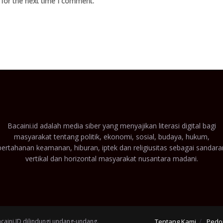
 for the next time I comment.
Bacaini.id adalah media siber yang menyajikan literasi digital bagi
masyarakat tentang politik, ekonomi, sosial, budaya, hukum,
pertahanan keamanan, hiburan, iptek dan religiusitas sebagai sandara
vertikal dan horizontal masyarakat nusantara madani.
acaini.ID dilindungi undang-undang.
Tentang Kami
Pedo