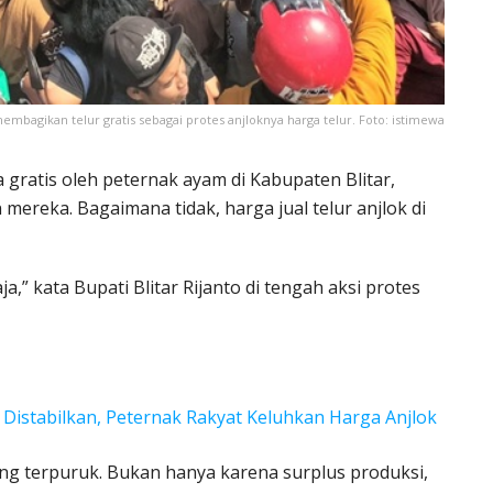
embagikan telur gratis sebagai protes anjloknya harga telur. Foto: istimewa
ra gratis oleh peternak ayam di Kabupaten Blitar,
mereka. Bagaimana tidak, harga jual telur anjlok di
ja,” kata Bupati Blitar Rijanto di tengah aksi protes
 Distabilkan, Peternak Rakyat Keluhkan Harga Anjlok
ang terpuruk. Bukan hanya karena surplus produksi,