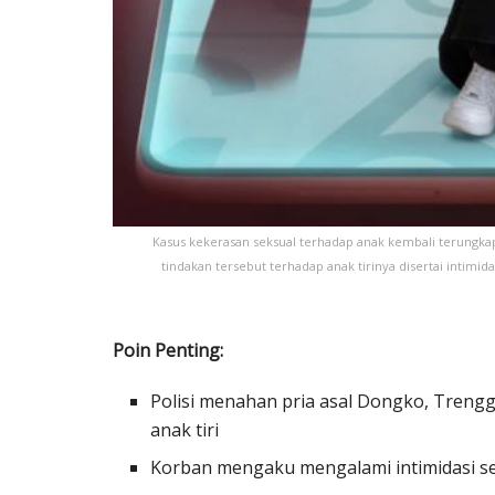
Kasus kekerasan seksual terhadap anak kembali terungkap 
tindakan tersebut terhadap anak tirinya disertai intimid
Poin Penting:
Polisi menahan pria asal Dongko, Trengg
anak tiri
Korban mengaku mengalami intimidasi se