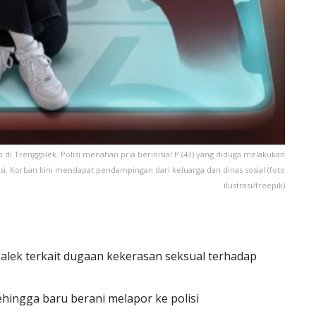
di Trenggalek. Polisi menahan pria berinisial P (43) yang diduga melakukan
asi. Korban kini mendapat pendampingan dari keluarga dan dinas sosial (foto
ilustrasi/freepik)
alek terkait dugaan kekerasan seksual terhadap
hingga baru berani melapor ke polisi