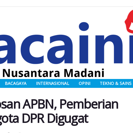
BACAGAYA
INTERNASIONAL
OPINI
TEKNO & SAINS
san APBN, Pemberian
ota DPR Digugat