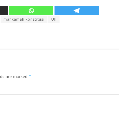
mahkamah konstitusi
UII
elds are marked
*