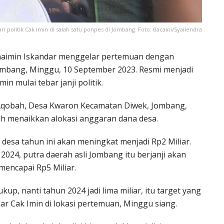
ari politik Cak Imin di salah satu ponpes di Jombang. Foto: Bacaini/Syailendra
haimin Iskandar menggelar pertemuan dengan
Jombang, Minggu, 10 September 2023. Resmi menjadi
n mulai tebar janji politik.
 Aqobah, Desa Kwaron Kecamatan Diwek, Jombang,
alah menaikkan alokasi anggaran dana desa.
esa tahun ini akan meningkat menjadi Rp2 Miliar.
k 2024, putra daerah asli Jombang itu berjanji akan
encapai Rp5 Miliar.
kup, nanti tahun 2024 jadi lima miliar, itu target yang
ar Cak Imin di lokasi pertemuan, Minggu siang.