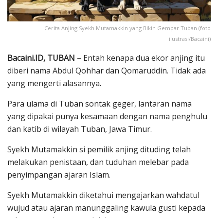
Cerita Anjing Syekh Mutamakkin yang Bikin Gempar Tuban (foto
ilustrasi/Bacaini)
Bacaini.ID, TUBAN
– Entah kenapa dua ekor anjing itu
diberi nama Abdul Qohhar dan Qomaruddin. Tidak ada
yang mengerti alasannya.
Para ulama di Tuban sontak geger, lantaran nama
yang dipakai punya kesamaan dengan nama penghulu
dan katib di wilayah Tuban, Jawa Timur.
Syekh Mutamakkin si pemilik anjing dituding telah
melakukan penistaan, dan tuduhan melebar pada
penyimpangan ajaran Islam.
Syekh Mutamakkin diketahui mengajarkan wahdatul
wujud atau ajaran manunggaling kawula gusti kepada