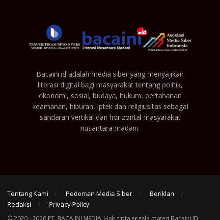
Bacaini.id adalah media siber yang menyajikan
literasi digital bagi masyarakat tentang politik,
ekonomi, sosial, budaya, hukum, pertahanan
keamanan, hiburan, iptek dan religiusitas sebagai
sandaran vertikal dan horizontal masyarakat
nusantara madani.
Tentang Kami
Pedoman Media Siber
Beriklan
Redaksi
Privacy Policy
© 2020 - 2026 PT. BACA INI MEDIA. Hak cipta segala materi Bacaini.ID