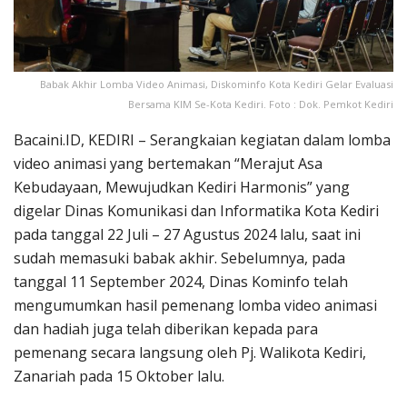
Babak Akhir Lomba Video Animasi, Diskominfo Kota Kediri Gelar Evaluasi
Bersama KIM Se-Kota Kediri. Foto : Dok. Pemkot Kediri
Bacaini.ID, KEDIRI – Serangkaian kegiatan dalam lomba
video animasi yang bertemakan “Merajut Asa
Kebudayaan, Mewujudkan Kediri Harmonis” yang
digelar Dinas Komunikasi dan Informatika Kota Kediri
pada tanggal 22 Juli – 27 Agustus 2024 lalu, saat ini
sudah memasuki babak akhir. Sebelumnya, pada
tanggal 11 September 2024, Dinas Kominfo telah
mengumumkan hasil pemenang lomba video animasi
dan hadiah juga telah diberikan kepada para
pemenang secara langsung oleh Pj. Walikota Kediri,
Zanariah pada 15 Oktober lalu.