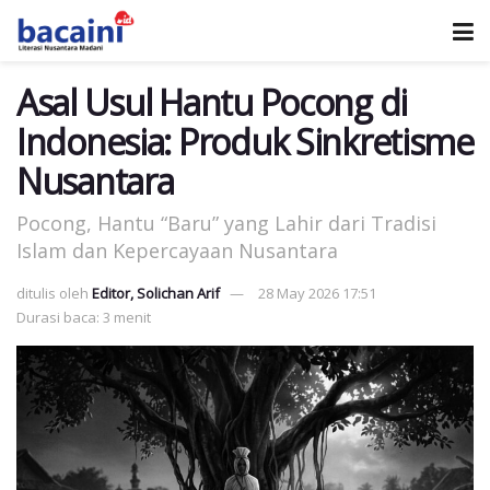
Asal Usul Hantu Pocong di
Indonesia: Produk Sinkretisme
Nusantara
Pocong, Hantu “Baru” yang Lahir dari Tradisi
Islam dan Kepercayaan Nusantara
ditulis oleh
Editor, Solichan Arif
28 May 2026 17:51
Durasi baca: 3 menit