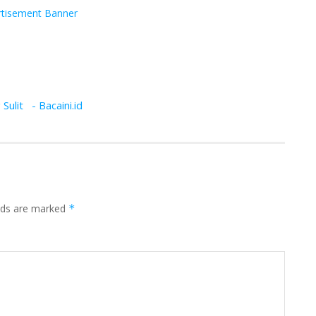
 Sulit - Bacaini.id
elds are marked
*