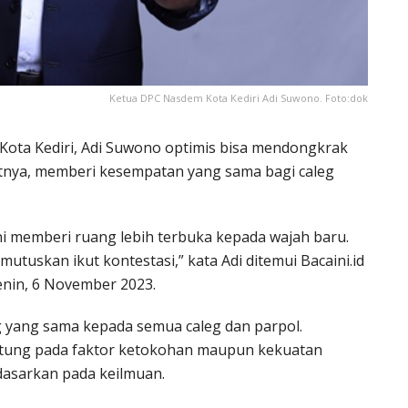
Ketua DPC Nasdem Kota Kediri Adi Suwono. Foto:dok
 Kota Kediri, Adi Suwono optimis bisa mendongkrak
rutnya, memberi kesempatan yang sama bagi caleg
i memberi ruang lebih terbuka kepada wajah baru.
tuskan ikut kontestasi,” kata Adi ditemui Bacaini.id
enin, 6 November 2023.
uang yang sama kepada semua caleg dan parpol.
antung pada faktor ketokohan maupun kekuatan
idasarkan pada keilmuan.