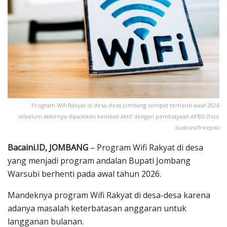
Program Wifi Rakyat di desa-desa Jombang sempat terhenti awal 2026
sebelum akhirnya dipastikan kembali aktif dengan pembiayaan APBD (foto
ilustrasi/freepik)
Bacaini.ID, JOMBANG
– Program Wifi Rakyat di desa
yang menjadi program andalan Bupati Jombang
Warsubi berhenti pada awal tahun 2026.
Mandeknya program Wifi Rakyat di desa-desa karena
adanya masalah keterbatasan anggaran untuk
langganan bulanan.