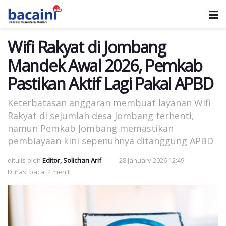
Wifi Rakyat di Jombang
Mandek Awal 2026, Pemkab
Pastikan Aktif Lagi Pakai APBD
Keterbatasan anggaran membuat layanan Wifi
Rakyat di sejumlah desa Jombang terhenti,
namun Pemkab Jombang memastikan
pembiayaan kini sepenuhnya ditanggung APBD
ditulis oleh
Editor, Solichan Arif
28 January 2026 12:49
Durasi baca: 2 menit