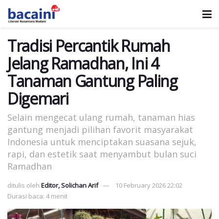
Tradisi Percantik Rumah
Jelang Ramadhan, Ini 4
Tanaman Gantung Paling
Digemari
Selain mengecat ulang rumah, tanaman hias
gantung menjadi pilihan favorit masyarakat
Indonesia untuk menciptakan suasana sejuk,
rapi, dan estetik saat menyambut bulan suci
Ramadhan
ditulis oleh
Editor, Solichan Arif
10 February 2026 22:02
Durasi baca: 4 menit