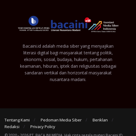
Bacaini.id adalah media siber yang menyajikan
literasi digital bagi masyarakat tentang politik,
ekonomi, sosial, budaya, hukum, pertahanan
keamanan, hiburan, iptek dan religiusitas sebagai
sandaran vertikal dan horizontal masyarakat
nusantara madani.
Tentang Kami
Pedoman Media Siber
Beriklan
Redaksi
Privacy Policy
© 2020 - 2026 PT. BACA INI MEDIA. Hak cipta segala materi Bacaini.ID