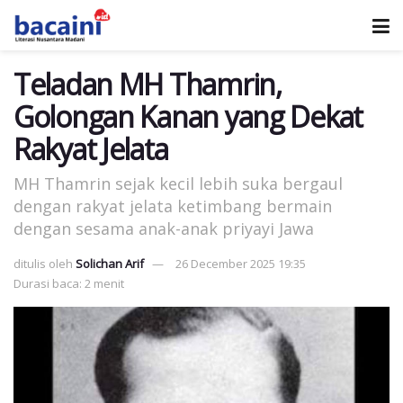
Teladan MH Thamrin,
Golongan Kanan yang Dekat
Rakyat Jelata
MH Thamrin sejak kecil lebih suka bergaul
dengan rakyat jelata ketimbang bermain
dengan sesama anak-anak priyayi Jawa
ditulis oleh
Solichan Arif
26 December 2025 19:35
Durasi baca: 2 menit