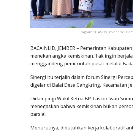
Program SITASKIN, kolaborasi Pe
BACAINI.ID, JEMBER – Pemerintah Kabupaten
menekan angka kemiskinan. Tak ingin berjal
menggandeng pemerintah pusat melalui Bada
Sinergi itu terjalin dalam forum Sinergi Per
digelar di Balai Desa Cangkring, Kecamatan J
Didampingi Wakil Ketua BP Taskin Iwan Sumule
menegaskan bahwa kemiskinan bukan persoal
parsial.
Menurutnya, dibutuhkan kerja kolaboratif an