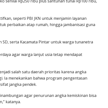
o senilai Rp250 ribu plus santunan tunai Rp100 ribu,
tifkan, seperti PBI JKN untuk menjamin layanan
tuk perbaikan atap rumah, hingga jambanisasi guna
an SD, serta Kacamata Pintar untuk warga tunanetra
daya agar warga lanjut usia tetap mendapat
njadi salah satu daerah prioritas karena angka
ggi. Ia menekankan bahwa program pengentasan
sifat jangka pendek.
esinambungan agar penurunan angka kemiskinan bisa
n,” katanya.