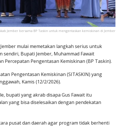
mkab Jember bersama BP Taskin untuk mengentaskan kemiskinan di Jember
 Jember mulai memetakan langkah serius untuk
an sendiri, Bupati Jember, Muhammad Fawait
n Percepatan Pengentasan Kemiskinan (BP Taskin).
cepatan Pengentasan Kemiskinan (SITASKIN) yang
enggawah, Kamis (12/2/2026).
, bupati yang akrab disapa Gus Fawait itu
an yang bisa diselesaikan dengan pendekatan
tara pusat dan daerah agar program tidak berhenti