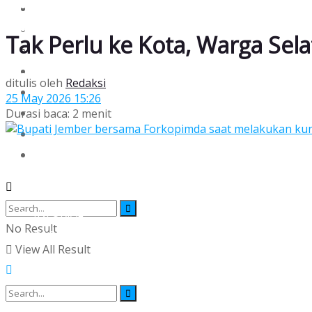
SOSOK
INTERNASIONAL
EKONOMI
OPINI
Tak Perlu ke Kota, Warga Sel
TEKNO & SAINS
BACAGAYA
REKAM JEJAK
INTERNASIONAL
ditulis oleh
Redaksi
PLURAL
OPINI
25 May 2026 15:26
HISTORIA
Durasi baca: 2 menit
TEKNO & SAINS
INFORIAL
REKAM JEJAK
BACA DATA
PLURAL
HISTORIA
INFORIAL
No Result
BACA DATA
View All Result