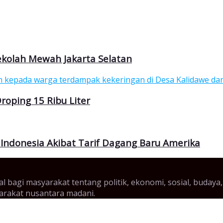
Sekolah Mewah Jakarta Selatan
roping 15 Ribu Liter
Indonesia Akibat Tarif Dagang Baru Amerika
gital bagi masyarakat tentang politik, ekonomi, sosial, bud
yarakat nusantara madani.