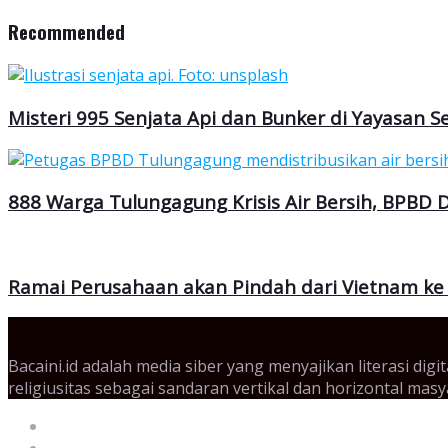
Recommended
Misteri 995 Senjata Api dan Bunker di Yayasan 
888 Warga Tulungagung Krisis Air Bersih, BPBD D
Ramai Perusahaan akan Pindah dari Vietnam ke 
Bacaini.id adalah media siber yang menyajikan literasi di
religiusitas sebagai sandaran vertikal dan horizontal mas
Tentang Kami