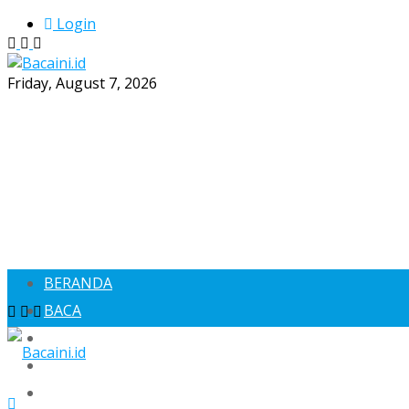
Login
Friday, August 7, 2026
BERANDA
BACA
SOSOK
BERANDA
EKONOMI
BACA
BACAGAYA