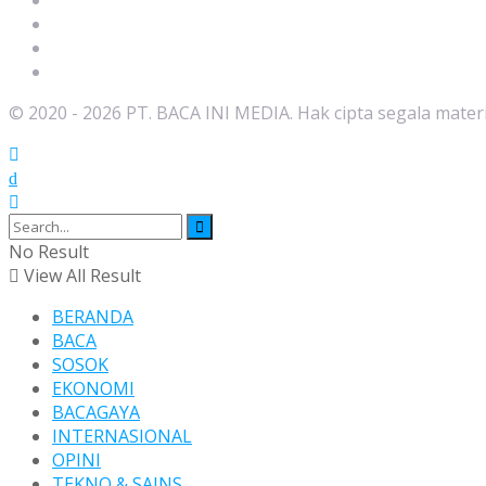
Pedoman Media Siber
Beriklan
Redaksi
Privacy Policy
© 2020 - 2026 PT. BACA INI MEDIA. Hak cipta segala mater
No Result
View All Result
BERANDA
BACA
SOSOK
EKONOMI
BACAGAYA
INTERNASIONAL
OPINI
TEKNO & SAINS