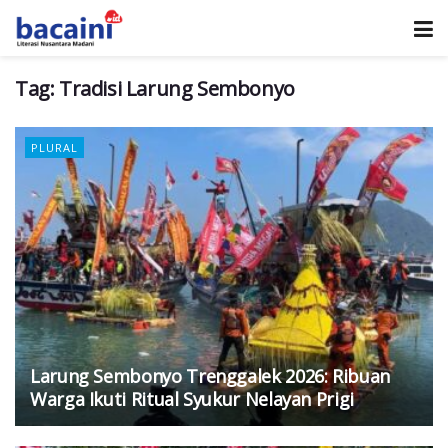
Tag:
Tradisi Larung Sembonyo
PLURAL
Larung Sembonyo Trenggalek 2026: Ribuan
Warga Ikuti Ritual Syukur Nelayan Prigi