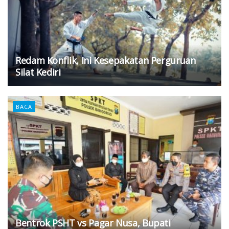
Redam Konflik, Ini Kesepakatan Perguruan
Silat Kediri
BACA
Bentrok PSHT vs Pagar Nusa, Bupati