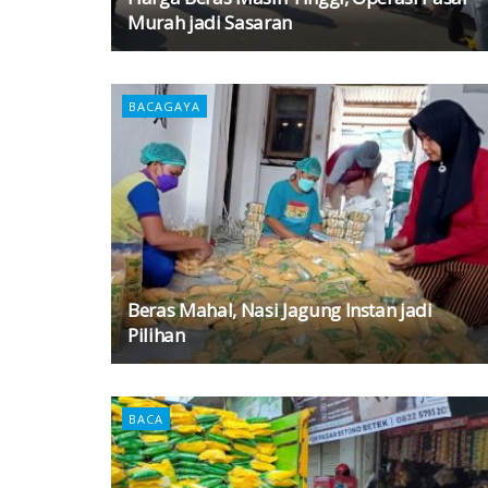
Murah jadi Sasaran
BACAGAYA
Beras Mahal, Nasi Jagung Instan jadi
Pilihan
BACA