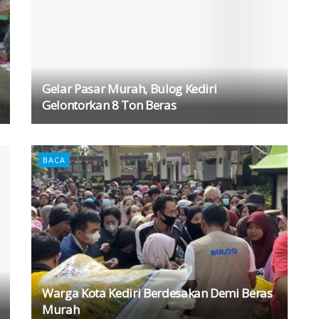
Gelar Pasar Murah, Bulog Kediri
Gelontorkan 8 Ton Beras
BACA
Warga Kota Kediri Berdesakan Demi Beras
Murah