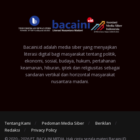
Bacaini.id adalah media siber yang menyajikan
literasi digital bagi masyarakat tentang politik,
ekonomi, sosial, budaya, hukum, pertahanan
keamanan, hiburan, iptek dan religiusitas sebagai
sandaran vertikal dan horizontal masyarakat
nusantara madani.
Tentang Kami
Pedoman Media Siber
Beriklan
Redaksi
Privacy Policy
© 2020 - 2026 PT. BACA INI MEDIA. Hak cipta segala materi Bacaini.ID