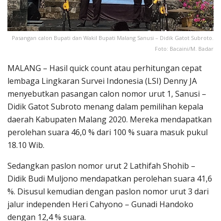
Pasangan calon Bupati dan Wakil Bupati Malang Sanusi – Didik Gatot Subroto.
Foto: Bacaini/M. Badar
MALANG – Hasil quick count atau perhitungan cepat
lembaga Lingkaran Survei Indonesia (LSI) Denny JA
menyebutkan pasangan calon nomor urut 1, Sanusi –
Didik Gatot Subroto menang dalam pemilihan kepala
daerah Kabupaten Malang 2020. Mereka mendapatkan
perolehan suara 46,0 % dari 100 % suara masuk pukul
18.10 Wib.
Sedangkan paslon nomor urut 2 Lathifah Shohib –
Didik Budi Muljono mendapatkan perolehan suara 41,6
%. Disusul kemudian dengan paslon nomor urut 3 dari
jalur independen Heri Cahyono – Gunadi Handoko
dengan 12,4 % suara.