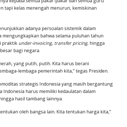
rtanya kepada semua pakar-pakar dan semua guru
en tapi kelas menengah menurun, kemiskinan
menunjukkan adanya persoalan sistemik dalam
ara mengungkapkan bahwa selama puluhan tahun
i praktik
under-invoicing, transfer pricing,
hingga
esar bagi negara.
rah, yang putih, putih. Kita harus berani
lembaga-lembaga pemerintah kita,” tegas Presiden.
omoditas strategis Indonesia yang masih bergantung
 Indonesia harus memiliki kedaulatan dalam
hingga hasil tambang lainnya.
tentukan oleh bangsa lain. Kita tentukan harga kita,”