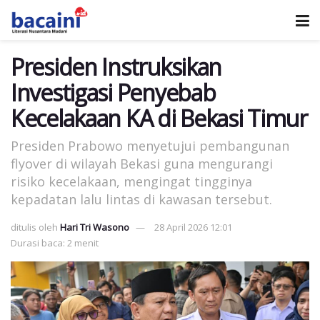
Presiden Instruksikan
Investigasi Penyebab
Kecelakaan KA di Bekasi Timur
Presiden Prabowo menyetujui pembangunan
flyover di wilayah Bekasi guna mengurangi
risiko kecelakaan, mengingat tingginya
kepadatan lalu lintas di kawasan tersebut.
ditulis oleh
Hari Tri Wasono
28 April 2026 12:01
Durasi baca: 2 menit