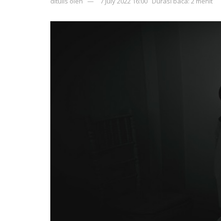
ditulis oleh
7 July 2022 16:00
Durasi baca: 2 menit