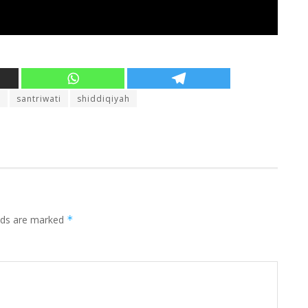
n
santriwati
shiddiqiyah
elds are marked
*