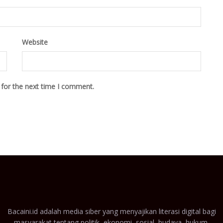
Website
 for the next time I comment.
Bacaini.id adalah media siber yang menyajikan literasi digital bagi
masyarakat tentang politik, ekonomi, sosial, budaya, hukum,