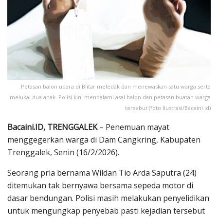
Petasan balon udara di Blitar meledak dan menewaskan satu warga serta
melukai dua anak. Polisi kini mendalami asal balon dan petasan buatan warga
tersebut (foto Ilustrasi/Bacaini.id)
Bacaini.ID, TRENGGALEK
– Penemuan mayat
menggegerkan warga di Dam Cangkring, Kabupaten
Trenggalek, Senin (16/2/2026).
Seorang pria bernama Wildan Tio Arda Saputra (24)
ditemukan tak bernyawa bersama sepeda motor di
dasar bendungan. Polisi masih melakukan penyelidikan
untuk mengungkap penyebab pasti kejadian tersebut