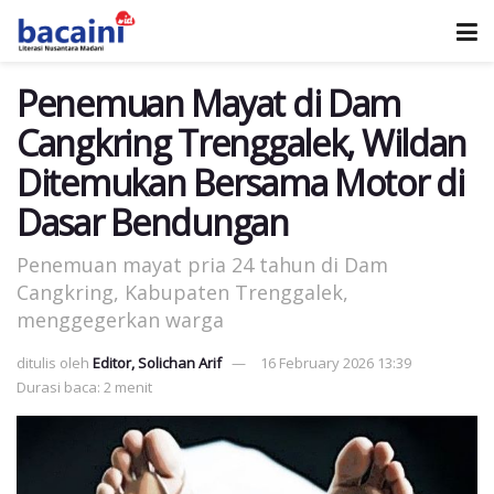
Penemuan Mayat di Dam
Cangkring Trenggalek, Wildan
Ditemukan Bersama Motor di
Dasar Bendungan
Penemuan mayat pria 24 tahun di Dam
Cangkring, Kabupaten Trenggalek,
menggegerkan warga
ditulis oleh
Editor, Solichan Arif
16 February 2026 13:39
Durasi baca: 2 menit