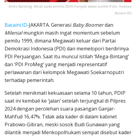
Anies-Banteng. Meski pada pemilu 2024 menjadi lawan politik (Foto: Ilustrasi
Bacaini.ID)
Bacaini.ID
-JAKARTA. Generasi
Baby Boomer
dan
Milenial
mungkin masih ingat momentum sebelum
pemilu 1999, dimana Megawati keluar dari Partai
Demokrasi Indonesia (PDI) dan memelopori berdirinya
PDI Perjuangan. Saat itu muncul istilah ‘Mega-Bintang’
dan ‘PDI ProMeg’ yang menjadi representatif
perlawanan dari kelompok Megawati Soekarnoputri
terhadap pemerintah.
Setelah menikmati kekuasaan selama 10 tahun, PDIP
saat ini kembali ke ‘jalan’ setelah terjungkal di Pilpres
2024 dengan perolehan suara pasangan Ganjar-
Mahfud 16,47%. Tidak ada kader di dalam kabinet
Prabowo-Gibran, meski sosok Budi Gunawan yang
dilantik menjadi Menkopolhukam sempat disebut kader